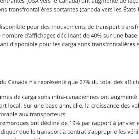
s entrantes (USA vers le Canada) ont augmenté de faç
ons transfrontalières sortantes (canada vers les Éta
disponible pour des mouvements de transport transfro
nombre d’affichages déclinant de 40% sur une base 
lant disponible pour les cargaisons transfrontalières 
r du Canada n’a représenté que 27% du total des affic
lumes de cargaisons intra-canadiennes ont augment
ort local. Sur une base annuelle, la croissance des v
orable aux transporteurs.
 remorques ont décliné de 19% par rapport à janvier 
indiquer que le transport à contrat s’approprie les vé