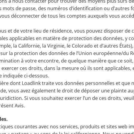
ns à nous contacter pour trouver des moyens plus sûrs de 
 mots de passe, des numéros d’identification ou d’autres fon
 vous déconnecter de tous les comptes auxquels vous accéd
ous et de votre lieu de résidence, vous pouvez disposer de c
ales applicables en matière de protection des données, y comp
le, la Californie, la Virginie, le Colorado et d’autres États)
al sur la protection des données de l’Union européenne/du
nation à votre encontre, de quelque manière que ce soit, in
z exercer ces droits, dans la mesure où ils sont applicables
se indiquée ci-dessous.
manière dont Loadlink traite vos données personnelles et qu
nde, vous avez également le droit de déposer une plainte a
idiction. Si vous souhaitez exercer l’un de ces droits, veuil
ésent Avis.
les.
ues courantes avec nos services, produits et sites web imp
un « partage » au sens de la loi californienne. Nous ne v