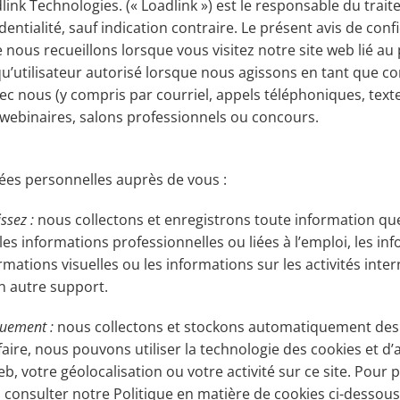
dlink Technologies. (« Loadlink ») est le responsable du tra
entialité, sauf indication contraire. Le présent avis de confid
us recueillons lorsque vous visitez notre site web lié au pr
 qu’utilisateur autorisé lorsque nous agissons en tant que 
ec nous (y compris par courriel, appels téléphoniques, texte
 webinaires, salons professionnels ou concours.
ées personnelles auprès de vous :
ssez :
nous collectons et enregistrons toute information qu
les informations professionnelles ou liées à l’emploi, les in
mations visuelles ou les informations sur les activités int
un autre support.
quement :
nous collectons et stockons automatiquement des i
faire, nous pouvons utiliser la technologie des cookies et d’
b, votre géolocalisation ou votre activité sur ce site. Pour 
ez consulter notre Politique en matière de cookies ci-dessous