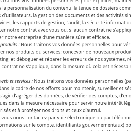
 traitons vos données personnelles pour exploiter, mainten
s la personnalisation du contenu; la tenue de dossiers comm
d’utilisateurs, la gestion des documents et des activités simi
services, les rapports de gestion; l’audit; la sécurité informa
ter notre contrat avec vous ou, si aucun contrat ne s’appli
ter notre entreprise d’une manière sûre et efficace.
produits :
Nous traitons vos données personnelles pour vérifi
er nos produits ou services; concevoir de nouveaux produits 
eting; et déboguer et réparer les erreurs de nos systèmes,
 contrat ne s’applique, dans la mesure où cela est nécessai
 web et services :
Nous traitons vos données personnelles (pa
 dans le cadre de nos efforts pour maintenir, surveiller et sé
 s’agir d’agréger des données, de vérifier des comptes, d’en
ques dans la mesure nécessaire pour servir notre intérêt lég
risés et à protéger nos droits et ceux d’autrui.
i vous nous contactez par voie électronique ou par télépho
ormations sur le compte, identifiants gouvernementaux) po