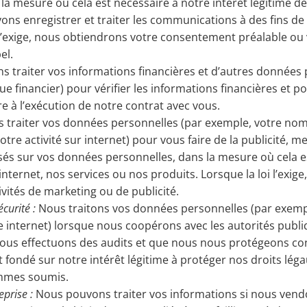
s la mesure où cela est nécessaire à notre intérêt légitime
 enregistrer et traiter les communications à des fins de 
le l’exige, nous obtiendrons votre consentement préalable ou
el.
 traiter vos informations financières et d’autres données
ue financier) pour vérifier les informations financières et 
e à l’exécution de notre contrat avec vous.
traiter vos données personnelles (par exemple, votre nom, 
otre activité sur internet) pour vous faire de la publicité,
és sur vos données personnelles, dans la mesure où cela es
s internet, nos services ou nos produits. Lorsque la loi l’e
vités de marketing ou de publicité.
curité :
Nous traitons vos données personnelles (par exemp
e internet) lorsque nous coopérons avec les autorités pub
ous effectuons des audits et que nous nous protégeons contr
t fondé sur notre intérêt légitime à protéger nos droits léga
ommes soumis.
eprise :
Nous pouvons traiter vos informations si nous vend